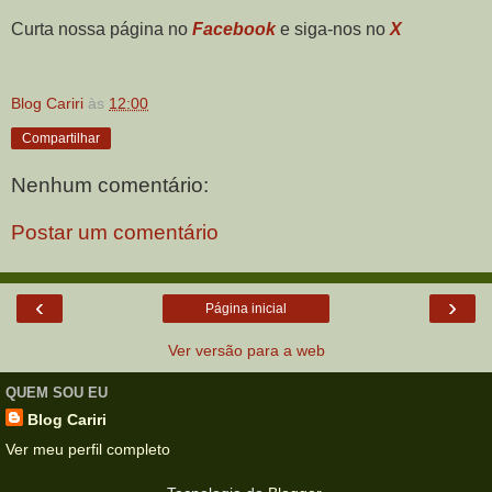
Curta nossa página no
Facebook
e siga-nos no
X
Blog Cariri
às
12:00
Compartilhar
Nenhum comentário:
Postar um comentário
‹
›
Página inicial
Ver versão para a web
QUEM SOU EU
Blog Cariri
Ver meu perfil completo