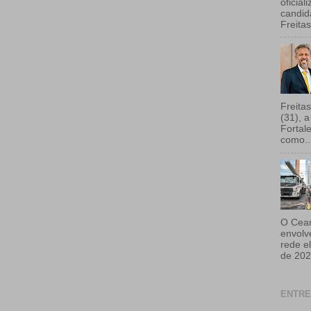
oficial
candid
Freita
Freitas
(31), a
Fortal
como..
O Cear
envolv
rede e
de 202
ENTRE