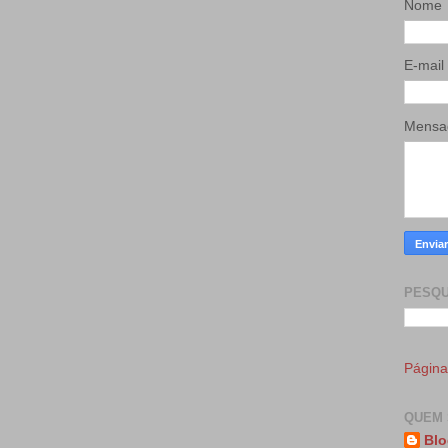
Nome
E-mail
Mens
PESQU
Página 
QUEM 
Blo