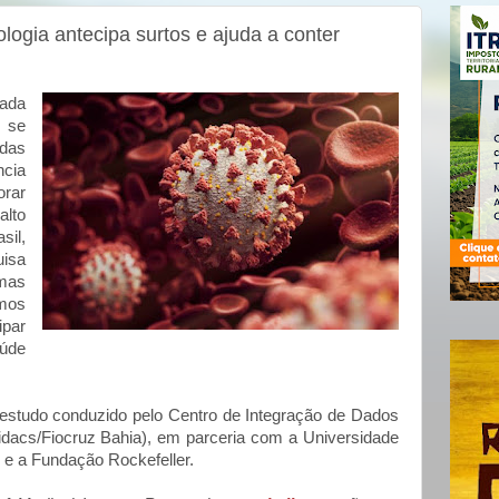
ologia antecipa surtos e ajuda a conter
iada
m se
das
cia
orar
lto
sil,
uisa
mas
mos
ipar
aúde
estudo conduzido pelo Centro de Integração de Dados
dacs/Fiocruz Bahia), em parceria com a Universidade
 e a Fundação Rockefeller.