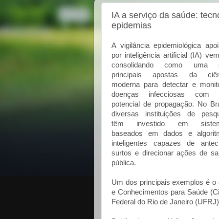
IA a serviço da saúde: tecn
epidemias
A vigilância epidemiológica apo
por inteligência artificial (IA) ve
consolidando como uma 
principais apostas da ciên
moderna para detectar e monit
doenças infecciosas com a
potencial de propagação. No Bra
diversas instituições de pesq
têm investido em siste
baseados em dados e algorit
inteligentes capazes de antec
surtos e direcionar ações de s
pública.
Um dos principais exemplos é o 
e Conhecimentos para Saúde (Ci
Federal do Rio de Janeiro (UFRJ)