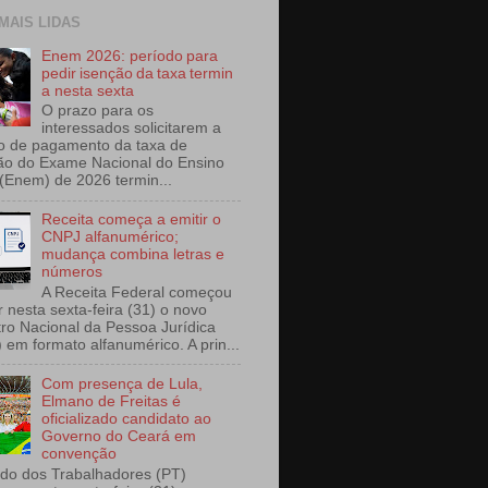
 MAIS LIDAS
Enem 2026: período para
pedir isenção da taxa termin
a nesta sexta
O prazo para os
interessados solicitarem a
o de pagamento da taxa de
ção do Exame Nacional do Ensino
(Enem) de 2026 termin...
Receita começa a emitir o
CNPJ alfanumérico;
mudança combina letras e
números
A Receita Federal começou
r nesta sexta-feira (31) o novo
ro Nacional da Pessoa Jurídica
 em formato alfanumérico. A prin...
Com presença de Lula,
Elmano de Freitas é
oficializado candidato ao
Governo do Ceará em
convenção
ido dos Trabalhadores (PT)