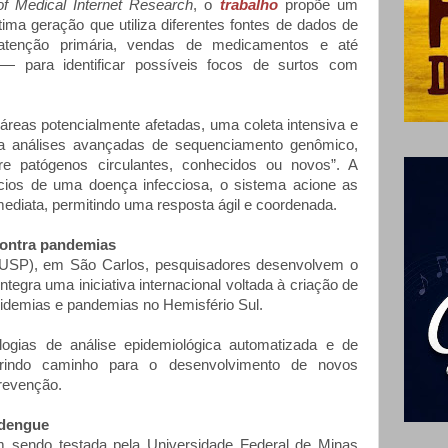
of Medical Internet Research
, o
trabalho
propõe um
última geração que utiliza diferentes fontes de dados de
tenção primária, vendas de medicamentos e até
— para identificar possíveis focos de surtos com
áreas potencialmente afetadas, uma coleta intensiva e
 a análises avançadas de sequenciamento genômico,
re patógenos circulantes, conhecidos ou novos”. A
ícios de uma doença infecciosa, o sistema acione as
mediata, permitindo uma resposta ágil e coordenada.
ontra pandemias
(USP), em São Carlos, pesquisadores desenvolvem o
integra uma iniciativa internacional voltada à criação de
pidemias e pandemias no Hemisfério Sul.
logias de análise epidemiológica automatizada e de
abrindo caminho para o desenvolvimento de novos
revenção.
 dengue
m sendo testada pela Universidade Federal de Minas