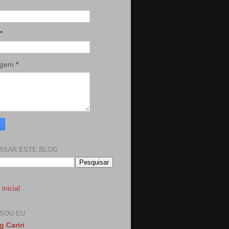
*
agem
*
ISAR ESTE BLOG
inicial
SOU EU
g Cariri