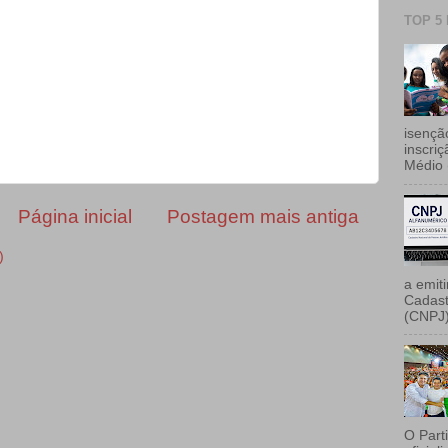
TOP 5
isençã
inscri
Médio 
Página inicial
Postagem mais antiga
)
a emiti
Cadast
(CNPJ)
O Part