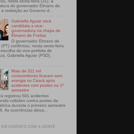
izou, nesta sexta-feira (31), a
atura do governador Elmano de
s à reeleição ao Governo d...
Gabriella Aguiar será
candidata a vice-
governadora na chapa de
Elmano de Freitas
O governador Elmano de
 (PT) confirmou, nesta sexta-feira
 escolha da vice-prefeita de
eza, Gabriella Aguiar (PSD),
.
Mais de 311 mil
consumidores ficaram sem
energia no Ceará após
acidentes com postes no 1º
semestre
á registrou 501 acidentes
endo colisões contra postes da
létrica durante o primeiro semestre
6. As ocorrências deixa...
 EM CONTATO COM A GENTE