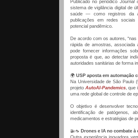
Publicado no periódico
Journal 
sistema de vigilância digital de 
saúde — como registros da a
publicações em redes sociais 
potencial pandêmico.
De acordo com os autores, “nas 
rápida de amostras, associada
pode fornecer informações sob
proposta é que, ao detectar ind
autoridades sanitárias de forma i
🌍
USP aposta em automação c
Na Universidade de São Paulo 
projeto
AutoAI-Pandemics
, que 
uma rede global de controle de e
O objetivo é desenvolver tecno
identificação de patógenos, 
medicamentos e estratégias de p
🚁🦟
Drones e IA no combate à
Outra experiência inovadora ve