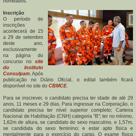
nomeados.
Inscrição
O período de
inscrições
acontecerá de 15
a 29 de setembro
deste ano,
exclusivamente
na página do
concurso no
site
do Instituto
Consulpam
. Após
publicação no Diário Oficial, o edital também ficará
disponível no site do
CBMCE
.
Para se inscrever, o candidato precisa ter idade de até 29
anos, 11 meses e 29 dias. Para ingressar na Corporação, o
candidato precisa ter nível superior completo; Carteira
Nacional de Habilitação (CNH) categoria “B”; ter no mínimo,
1,62m de altura, se candidato do sexo masculino, e 1,57m,
se candidata do sexo feminino; e estar apto física e
mentalmente para o exercício do cargo. O exame físico