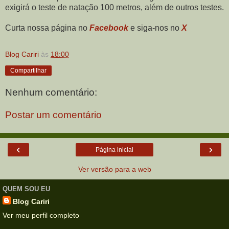
exigirá o teste de natação 100 metros, além de outros testes.
Curta nossa página no
Facebook
e siga-nos no
X
Blog Cariri
às
18:00
Compartilhar
Nenhum comentário:
Postar um comentário
‹
›
Página inicial
Ver versão para a web
QUEM SOU EU
Blog Cariri
Ver meu perfil completo