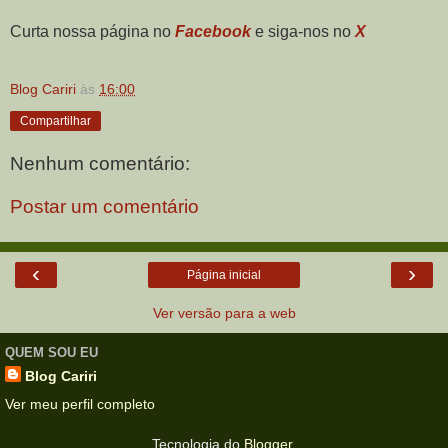
Curta nossa página no
Facebook
e siga-nos no
X
Blog Cariri
às
16:00
Compartilhar
Nenhum comentário:
Postar um comentário
‹
›
Página inicial
Ver versão para a web
QUEM SOU EU
Blog Cariri
Ver meu perfil completo
Tecnologia do
Blogger
.