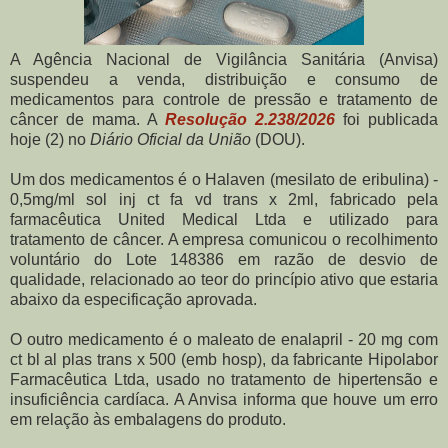
A Agência Nacional de Vigilância Sanitária (Anvisa)
suspendeu a venda, distribuição e consumo de
medicamentos para controle de pressão e tratamento de
câncer de mama. A
Resolução 2.238/2026
foi publicada
hoje (2) no
Diário Oficial da União
(DOU).
Um dos medicamentos é o Halaven (mesilato de eribulina) -
0,5mg/ml sol inj ct fa vd trans x 2ml, fabricado pela
farmacêutica United Medical Ltda e utilizado para
tratamento de câncer. A empresa comunicou o recolhimento
voluntário do Lote 148386 em razão de desvio de
qualidade, relacionado ao teor do princípio ativo que estaria
abaixo da especificação aprovada.
O outro medicamento é o maleato de enalapril - 20 mg com
ct bl al plas trans x 500 (emb hosp), da fabricante Hipolabor
Farmacêutica Ltda, usado no tratamento de hipertensão e
insuficiência cardíaca. A Anvisa informa que houve um erro
em relação às embalagens do produto.