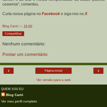
cearense”, comentou.
Curta nossa página no
Facebook
e siga-nos no
X
Blog Cariri
às
16:00
Compartilhar
Nenhum comentário:
Postar um comentário
‹
›
Página inicial
Ver versão para a web
QUEM SOU EU
Blog Cariri
Ver meu perfil completo