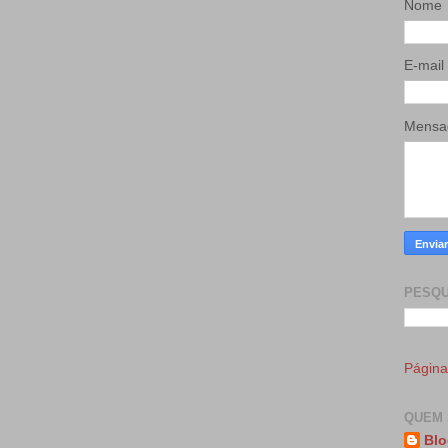
Nome
E-mail
Mens
PESQU
Página 
QUEM 
Blo