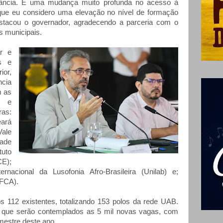
stância. É uma mudança muito profunda no acesso à
que eu considero uma elevação no nível de formação
stacou o governador, agradecendo a parceria com o
s municipais.
r e
os e
or,
ncia
m as
is e
as:
ará
Vale
ade
tuto
E);
ernacional da Lusofonia Afro-Brasileira (Unilab) e;
UFCA).
 112 existentes, totalizando 153 polos da rede UAB.
 que serão contemplados as 5 mil novas vagas, com
mestre deste ano.