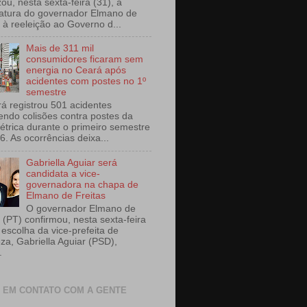
izou, nesta sexta-feira (31), a
atura do governador Elmano de
s à reeleição ao Governo d...
Mais de 311 mil
consumidores ficaram sem
energia no Ceará após
acidentes com postes no 1º
semestre
á registrou 501 acidentes
endo colisões contra postes da
létrica durante o primeiro semestre
6. As ocorrências deixa...
Gabriella Aguiar será
candidata a vice-
governadora na chapa de
Elmano de Freitas
O governador Elmano de
 (PT) confirmou, nesta sexta-feira
 escolha da vice-prefeita de
eza, Gabriella Aguiar (PSD),
.
 EM CONTATO COM A GENTE