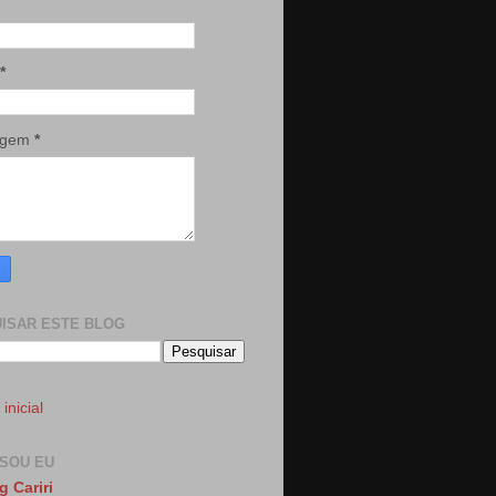
*
agem
*
ISAR ESTE BLOG
inicial
SOU EU
g Cariri