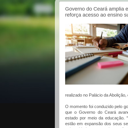
Governo do Ceará amplia es
reforça acesso ao ensino s
realizado no Palácio da Abolição,
O momento foi conduzido pelo go
que o Governo do Ceará avanç
estado por meio da educação. “
estão em expansão dos seus ser