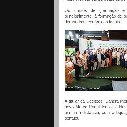
Os cursos de graduação e p
principalmente, à formação de p
demandas econômicas locais.
A titular da Secitece, Sandra Mo
novo Marco Regulatório e à Nov
ensino a distância, com adequa
pontuou.