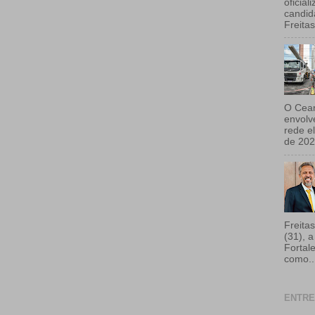
oficial
candid
Freita
O Cear
envolv
rede e
de 202
Freitas
(31), a
Fortal
como..
ENTRE