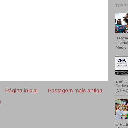
TOP 5
isençã
inscri
Médio 
a emiti
Cadast
Página inicial
Postagem mais antiga
(CNPJ)
)
O Part