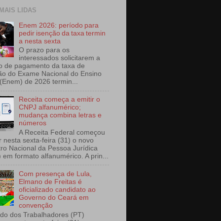
 MAIS LIDAS
Enem 2026: período para
pedir isenção da taxa termin
a nesta sexta
O prazo para os
interessados solicitarem a
o de pagamento da taxa de
ção do Exame Nacional do Ensino
(Enem) de 2026 termin...
Receita começa a emitir o
CNPJ alfanumérico;
mudança combina letras e
números
A Receita Federal começou
r nesta sexta-feira (31) o novo
ro Nacional da Pessoa Jurídica
 em formato alfanumérico. A prin...
Com presença de Lula,
Elmano de Freitas é
oficializado candidato ao
Governo do Ceará em
convenção
ido dos Trabalhadores (PT)