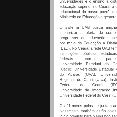
universidades e o ensino a di
educação superior no Ceará, o 
educacional do nosso povo”, de
Ministério da Educação e gestore
O sistema UAB busca amplia
interiorizar a oferta de curs
programas de educação superi
por meio da Educação a Distâ
(EaD). No Ceará, a rede UAB te
instituições públicas estadua
federais como parceir
Universidade Estadual do Ce
(Uece); Universidade Estadual 
do Acaraú (UVA); Universid
Regional do Cariri (Urca); Insti
Federal do Ceará (IFC
Universidade da Integração Int
Universidade Federal do Cariri (
Os 41 novos polos se juntam aos
Nesse total também estão polos
início previsto para o segundo se