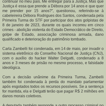
continuar no meu país. Me entregar para a Justiça. Mas que
Justiça é essa que prende a Débora por 14 anos e que quer
me prender por 15 anos?”, questionou, referindo-se à
cabeleireira Débora Rodrigues dos Santos, condenada pela
Primeira Turma do STF por participar dos atos golpistas de
8 de janeiro de 2023, durante os quais incorreu em cinco
crimes - abolição violenta do Estado Democrático de Direito,
golpe de Estado, associação criminosa armada, dano
qualificado e deterioração do patrimônio tombado.
Carla Zambelli foi condenada, em 14 de maio, por invadir o
sistema eletrônico do Conselho Nacional de Justiça (CNJ),
com o auxílio do hacker Walter Delgatti, condenado a 8
anos e 3 meses de prisão no mesmo processo, e falsidade
ideológica.
Com a decisão unânime da Primeira Turma, Zambelli
também foi condenada à perda do mandato parlamentar
após esgotados todos os recursos possíveis. Se a sentença
for mantida, ela e Delgatti terão que pagar R$ 2 milhões em
danos morais coletivos.
A deputada também responde a outro processo criminal no