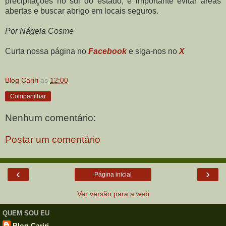
precipitações no sul do estado, é importante evitar áreas
abertas e buscar abrigo em locais seguros.
Por Nágela Cosme
Curta nossa página no
Facebook
e siga-nos no
X
Blog Cariri
às
12:00
Compartilhar
Nenhum comentário:
Postar um comentário
‹
›
Página inicial
Ver versão para a web
QUEM SOU EU
Blog Cariri