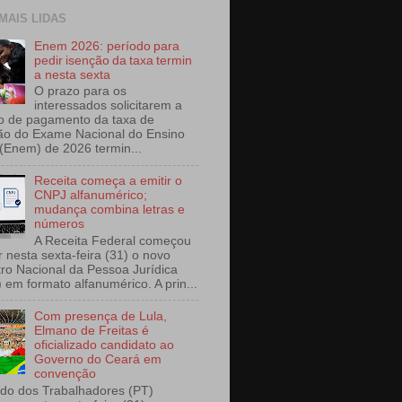
 MAIS LIDAS
Enem 2026: período para
pedir isenção da taxa termin
a nesta sexta
O prazo para os
interessados solicitarem a
o de pagamento da taxa de
ção do Exame Nacional do Ensino
(Enem) de 2026 termin...
Receita começa a emitir o
CNPJ alfanumérico;
mudança combina letras e
números
A Receita Federal começou
r nesta sexta-feira (31) o novo
ro Nacional da Pessoa Jurídica
 em formato alfanumérico. A prin...
Com presença de Lula,
Elmano de Freitas é
oficializado candidato ao
Governo do Ceará em
convenção
ido dos Trabalhadores (PT)