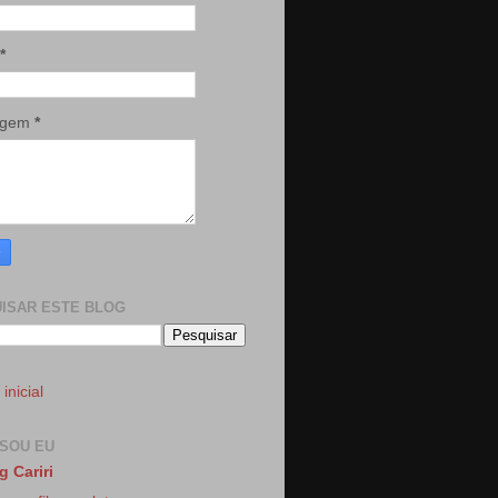
*
agem
*
ISAR ESTE BLOG
inicial
SOU EU
g Cariri