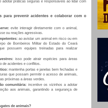
 adotar práticas seguras e responsáveis ao lidar com
s para prevenir acidentes e colaborar com o
erve:
evite interagir diretamente com o animal,
esse ou reações agressivas.
mpetentes:
ao avistar um animal em risco ou em
orpo de Bombeiros Militar do Estado do Ceará
 possuem equipes treinadas para realizar
lvestres:
isso pode atrair espécies para áreas
 de acidentes e conflitos.
tico:
mantenha portas e janelas bem fechadas e
turas que possam permitir o acesso de animais,
as próximas a áreas verdes.
ão comunitária:
incentive os vizinhos a adotar
oteção aos animais, garantindo a segurança de
sgates de animais?