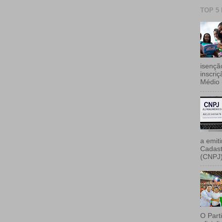
TOP 5
isençã
inscri
Médio 
a emiti
Cadast
(CNPJ)
O Part