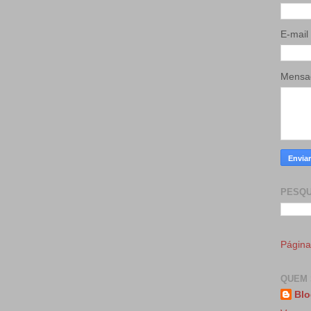
E-mail
Mens
PESQU
Página 
QUEM 
Blo