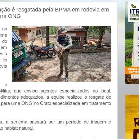
nção é resgatada pela BPMA em rodovia em
para ONG
 na
 uma
a do
 em
está
foi
ovia
m o
ilitar, que enviou agentes especializados ao local.
edimentos adequados, a equipe realizou o resgate de
e para uma ONG no Crato especializada em tratamento
s, a seriema passará por um período de triagem e
 habitat natural.