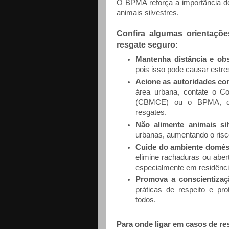
O BPMA reforça a importância de
animais silvestres.
Confira algumas orientaçõe
resgate seguro:
Mantenha distância e obs
pois isso pode causar estr
Acione as autoridades co
área urbana, contate o C
(CBMCE) ou o BPMA, que
resgates.
Não alimente animais si
urbanas, aumentando o risco
Cuide do ambiente domés
elimine rachaduras ou aber
especialmente em residênci
Promova a conscientizaç
práticas de respeito e pr
todos.
Para onde ligar em casos de re