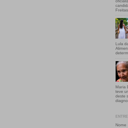
oficial
candid
Freita
Lula d
Aliment
determi
Maria 
teve u
deste 
diagnos
ENTRE
Nome