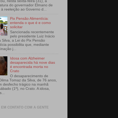
izou, nesta sexta-feira (31), a
atura do governador Elmano de
s à reeleição ao Governo d...
Pix Pensão Alimentícia:
entenda o que é e como
solicitar
Sancionada recentemente
pelo presidente Luiz Inácio
a Silva, a Lei do Pix Pensão
ícia possibilita que, mediante
nação j...
Idosa com Alzheimer
desaparecida há nove dias
é encontrada morta no
Crato
O desaparecimento de
Dilma Tomaz da Silva, de 76 anos,
m desfecho trágico na manhã
sábado (1º), no Crato. A idosa,
...
 EM CONTATO COM A GENTE