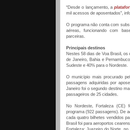
“Desde o lançamento, a
platafo
mil acessos de aposentados”, inf
O programa não conta com subsíd
aéreas, funcionando com bas
parceiras.
Principais destinos
Nestes 58 dias de Voa Brasil, os
de Janeiro, Bahia e Pernambuc
Sudeste e 40% para o Nordeste.
O município mais procurado pe
passagens adquiridas por apose
Janeiro foi o segundo destino m
passageiros de 25 cidades.
No Nordeste, Fortaleza (CE) f
programa (922 passagens). De ac
cada quatro bilhetes vendidos p
Brasil foi para aeroportos cearen
Fortaleza; Juazeiro do Norte, no 