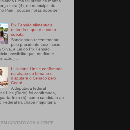
Holanda Lima foi preso na manhã
erça-feira (4), no município de
 no Piauí, poucas horas após ser
Pix Pensão Alimentícia:
entenda o que é e como
solicitar
Sancionada recentemente
pelo presidente Luiz Inácio
a Silva, a Lei do Pix Pensão
ícia possibilita que, mediante
nação j...
Luizianne Lins é confirmada
na chapa de Elmano e
disputará o Senado pelo
Ceará
A deputada federal
nne Lins (Rede) foi confirmada,
quarta-feira (5), como candidata ao
 Federal na chapa majoritária
..
 EM CONTATO COM A GENTE