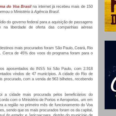
rma do Voa Brasil
na internet já recebeu mais de 150
ormou o Ministério à
Agência Brasil
.
io do governo federal para a aquisição de passagens
e na liberdade de oferta das companhias aéreas
 destinos mais procurados foram São Paulo, Ceará, Rio
o. Cerca de 45% dos voos do programa foram para o
los aposentados do INSS foi São Paulo, com 2.918
ntados vindos de 47 municípios. A cidade do Rio de
ais procurado, com a venda de 963 bilhetes, recebendo
oi a cidade mais procurada pelos beneficiários do
ordo com o Ministério de Portos e Aeroportos, um em
ara a região no primeiro mês de funcionamento do Voa
ses, sendo que os mais procurados foram os da capital,
sul do estado; e Jericoacoara, distrito do município de