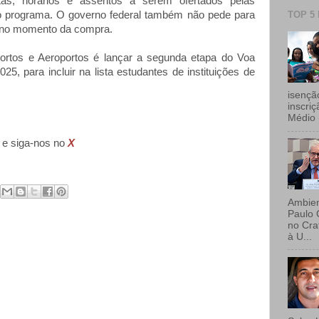
tas, horários e assentos a serem ofertados pelas
TOP 5
 programa. O governo federal também não pede para
IX no momento da compra.
Portos e Aeroportos é lançar a segunda etapa do Voa
25, para incluir na lista estudantes de instituições de
isençã
inscri
Médio 
e siga-nos no
X
Ambien
Paulo 
no Crat
à U...