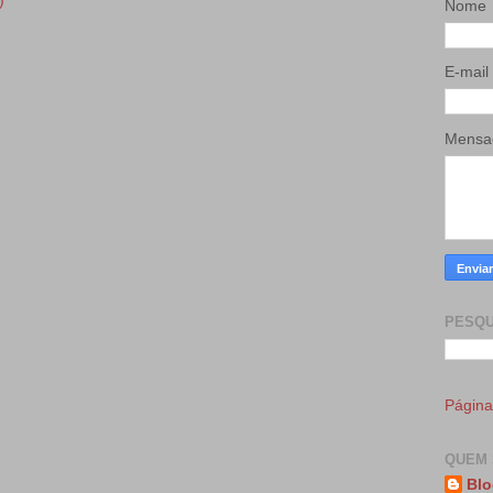
)
Nome
E-mail
Mens
PESQU
Página 
QUEM 
Blo