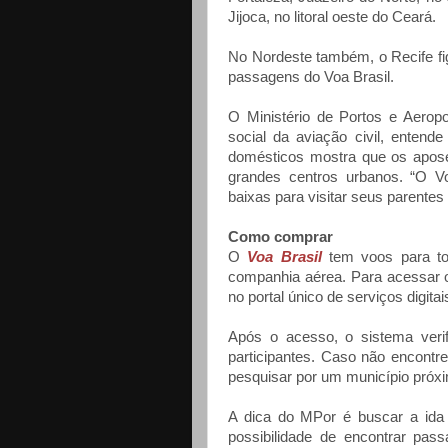
Jijoca, no litoral oeste do Ceará.
No Nordeste também, o Recife fig
passagens do Voa Brasil.
O Ministério de Portos e Aerop
social da aviação civil, entend
domésticos mostra que os apos
grandes centros urbanos. “O Vo
baixas para visitar seus parentes
Como comprar
O
Voa Brasil
tem voos para to
companhia aérea. Para acessar o s
no portal único de serviços digita
Após o acesso, o sistema verif
participantes. Caso não encontr
pesquisar por um município próxi
A dica do MPor é buscar a ida 
possibilidade de encontrar pa