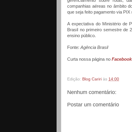
gerenciamento sobre rotas, da
companhias aéreas no âmbito do
que seja feito pagamento via P
A expectativa do Ministério de 
Brasil no primeiro semestre de 20
ensino público.
Fonte:
Agência Brasil
Curta nossa página no
Facebook
Edição:
Blog Cariri
às
14:00
Nenhum comentário:
Postar um comentário