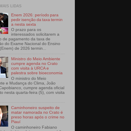
 MAIS LIDAS
Enem 2026: período para
pedir isenção da taxa termin
a nesta sexta
O prazo para os
interessados solicitarem a
o de pagamento da taxa de
ção do Exame Nacional do Ensino
(Enem) de 2026 termin...
Ministro do Meio Ambiente
cumpre agenda no Crato
com visita à URCA e
palestra sobre bioeconomia
O ministro do Meio
te e Mudança do Clima, João
Capobianco, cumpre agenda oficial
o nesta quarta-feira (5), com visita
Caminhoneiro suspeito de
matar namorada no Crato é
preso horas após o crime no
Piauí
O caminhoneiro Fabiano