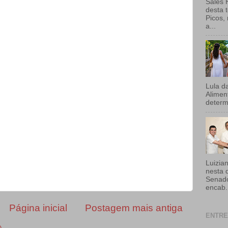
Sales 
desta t
Picos,
a...
Lula d
Aliment
determi
Luizia
nesta 
Senado
encab.
Página inicial
Postagem mais antiga
ENTRE