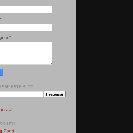
*
agem
*
ISAR ESTE BLOG
inicial
SOU EU
g Cariri