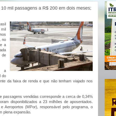
 10 mil passagens a R$ 200 em dois meses;
il
mil
nos
, no
te a
cada
 de
o a
l do
ente da faixa de renda e que não tenham viajado nos
e de passagens vendidas corresponde a cerca de 0,34%
foram disponibilizados a 23 milhões de aposentados.
 e Aeroportos (MPor), responsável pelo programa, o
 em plena expansão.