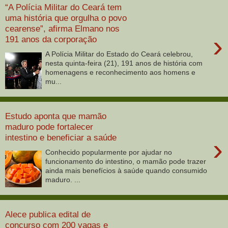
“A Polícia Militar do Ceará tem
uma história que orgulha o povo
cearense”, afirma Elmano nos
›
191 anos da corporação
A Polícia Militar do Estado do Ceará celebrou,
nesta quinta-feira (21), 191 anos de história com
homenagens e reconhecimento aos homens e
mu...
Estudo aponta que mamão
maduro pode fortalecer
intestino e beneficiar a saúde
›
Conhecido popularmente por ajudar no
funcionamento do intestino, o mamão pode trazer
ainda mais benefícios à saúde quando consumido
maduro. ...
Alece publica edital de
concurso com 200 vagas e